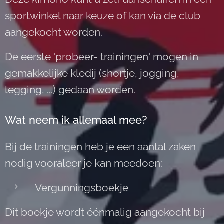
sportwinkel naar keuze of kan via de club
aangekocht worden.
De eerste 'probeer- trainingen' mogen in
gemakkelijke kledij (shortje, jogging,
legging, ...) gedaan worden.
Wat neem ik allemaal mee?
Bij de trainingen heb je een aantal zaken
nodig vooraleer je kan meedoen:
Vergunningsboekje
Dit boekje wordt éénmalig aangekocht bij